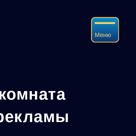
ю
 комната
 рекламы